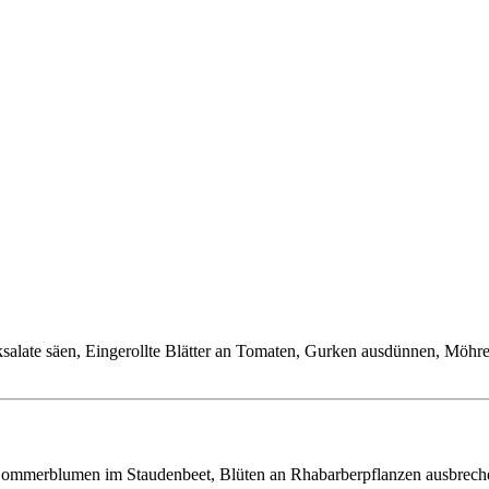
cksalate säen, Eingerollte Blätter an Tomaten, Gurken ausdünnen, Möh
 Sommerblumen im Staudenbeet, Blüten an Rhabarberpflanzen ausbreche